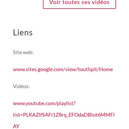
Voir toutes ses vidéos
Liens
Site web:
www.sites.google.com/view/toutlipit/Home
Vidéos:
www.youtube.com/playlist?
list=PLKAZlfSAFi1Z8rq_EFOdaDBlut6MMFI
AY