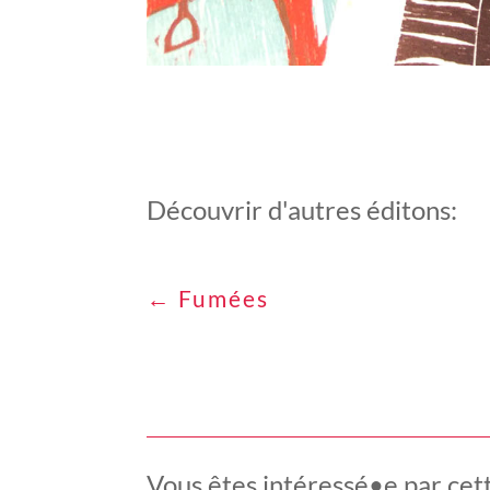
Découvrir d'autres éditons:
←
Fumées
Vous êtes intéressé•e par cett