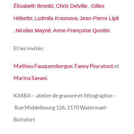
,
,
Élisabeth Bronitz
Chris Delville
Gilles
,
,
Hébette
Ludmila Krasnova
Jean-Pierre Lipit
,
,
.
Nicolas Mayné
Anne-Françoise Quoitin
Et les invités:
Mathieu Fauquembergue
,
Fanny Peyratout
et
Marina Savani
.
–
KASBA
atelier de gravure et lithographie –
Rue Middelbourg 126, 1170 Watermael-
Boitsfort