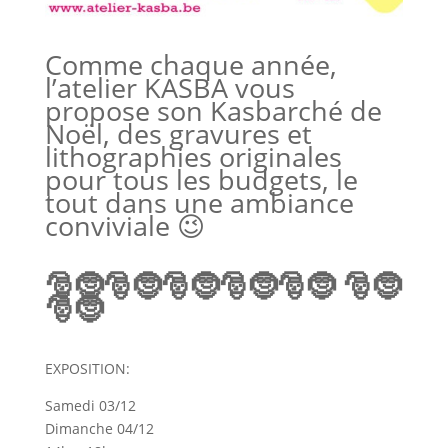
Comme chaque année,
l’atelier KASBA vous
propose son Kasbarché de
Noël, des gravures et
lithographies originales
pour tous les budgets, le
tout dans une ambiance
conviviale 😉
🎅🤶🎅🤶🎅🤶🎅🤶🎅🤶
🎅🤶
🎅🤶
EXPOSITION:
Samedi 03/12
Dimanche 04/12