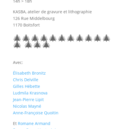
14h > 18h
KASBA, atelier de gravure et lithographie
126 Rue Middelbourg
1170 Boitsfort
🎄🎄🎄🎄🎄🎄🎄🎄🎄🎄🎄
🎄 🎄🎄🎄
Avec:
Élisabeth Bronitz
Chris Delville
Gilles Hébette
Ludmila Krasnova
Jean-Pierre Lipit
Nicolas Mayné
Anne-Françoise Quoitin
Et
Romane Armand