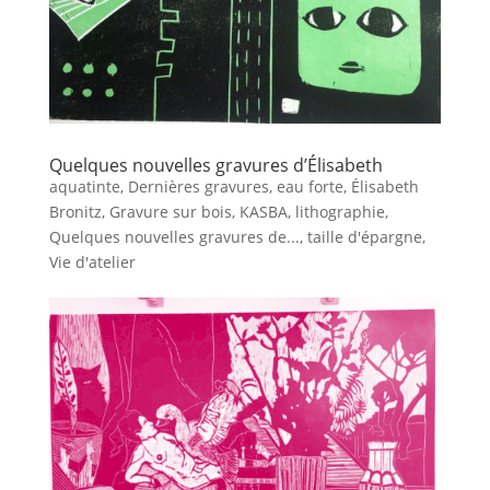
Quelques nouvelles gravures d’Élisabeth
aquatinte
,
Dernières gravures
,
eau forte
,
Élisabeth
Bronitz
,
Gravure sur bois
,
KASBA
,
lithographie
,
Quelques nouvelles gravures de...
,
taille d'épargne
,
Vie d'atelier