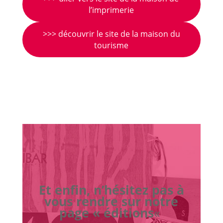
l’imprimerie
>>> découvrir le site de la maison du
tourisme
Et enfin, n’hésitez pas à
vous rendre sur notre
page « éditions
«