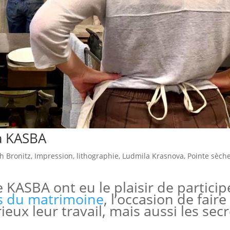
à KASBA
th Bronitz
,
Impression
,
lithographie
,
Ludmila Krasnova
,
Pointe sèch
 KASBA ont eu le plaisir de particip
s du matrimoine
, l’occasion de faire
ieux leur travail, mais aussi les sec