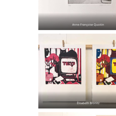
Anne-Françoise Quoitin
Élisabeth Bronitz