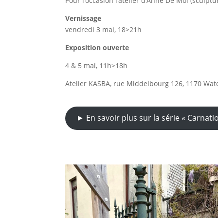
Pour l’occasion l’atelier d’Anne De Mol (sculptur
Vernissage
vendredi 3 mai, 18>21h
Exposition ouverte
4 & 5 mai, 11h>18h
Atelier KASBA, rue Middelbourg 126, 1170 Wat
► En savoir plus sur la série « Carnati