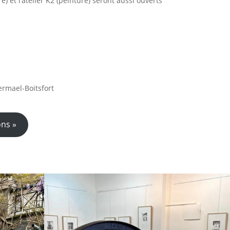
e) et l’atelier K2 (peinture) seront aussi ouverts
ermael-Boitsfort
ons »