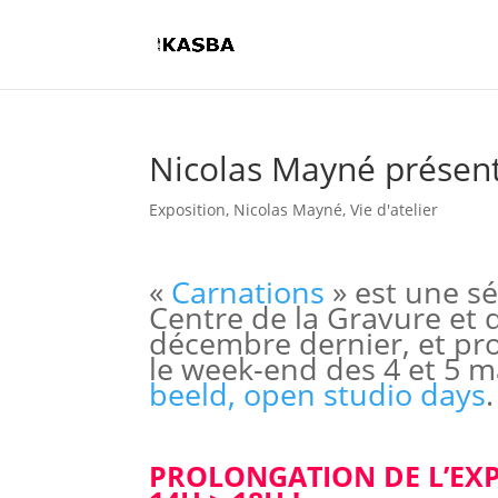
Nicolas Mayné présent
Exposition
,
Nicolas Mayné
,
Vie d'atelier
«
Carnations
» est une sé
Centre de la Gravure et 
décembre dernier, et pro
le week-end des 4 et 5 m
beeld, open studio days
.
PROLONGATION DE L’EXPO