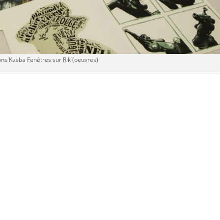
ons Kasba Fenêtres sur Rik (oeuvres)