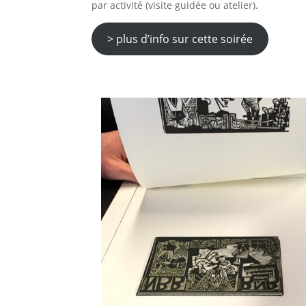
par activité (visite guidée ou atelier).
> plus d’info sur cette soirée