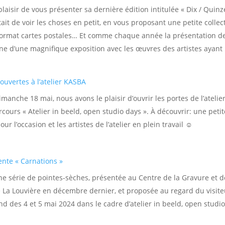
plaisir de vous présenter sa dernière édition intitulée « Dix / Quinz
tait de voir les choses en petit, en vous proposant une petite collec
format cartes postales… Et comme chaque année la présentation d
gne d’une magnifique exposition avec les œuvres des artistes ayant
 ouvertes à l’atelier KASBA
imanche 18 mai, nous avons le plaisir d’ouvrir les portes de l’atelie
cours « Atelier in beeld, open studio days ». À découvrir: une petit
r l’occasion et les artistes de l’atelier en plein travail ☺️
nte « Carnations »
une série de pointes-sèches, présentée au Centre de la Gravure et d
 La Louvière en décembre dernier, et proposée au regard du visite
nd des 4 et 5 mai 2024 dans le cadre d’atelier in beeld, open studi