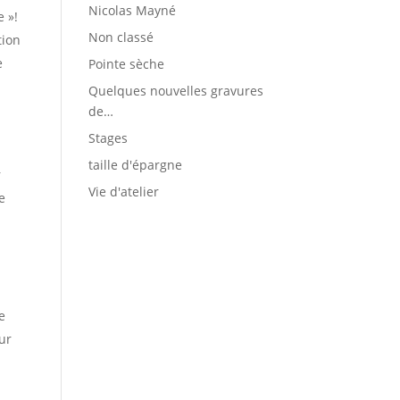
Nicolas Mayné
e »!
Non classé
tion
e
Pointe sèche
Quelques nouvelles gravures
de…
Stages
taille d'épargne
r
Vie d'atelier
e
e
ur
o