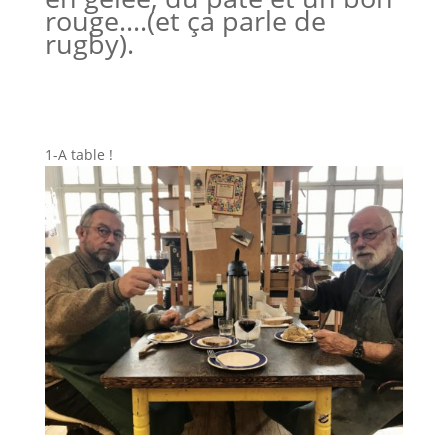
rouge….(et ça parle de
rugby).
1-A table !