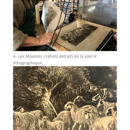
4- Les Moutons crétois( extrait) de la pierre
lithographique.