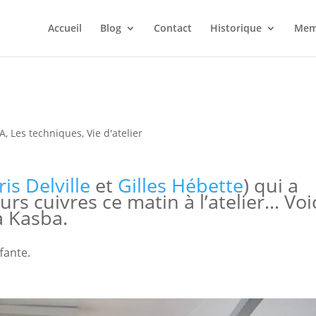
Accueil
Blog
Contact
Historique
Mem
A
,
Les techniques
,
Vie d'atelier
is Delville
et
Gilles Hébette
) qui a
urs cuivres ce matin à l’atelier… Voi
à Kasba.
ffante.